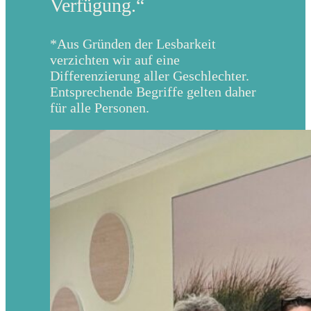
Verfügung.“
*Aus Gründen der Lesbarkeit
verzichten wir auf eine
Differenzierung aller Geschlechter.
Entsprechende Begriffe gelten daher
für alle Personen.